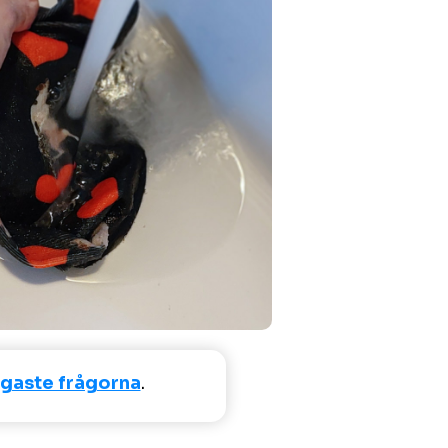
ligaste frågorna
.