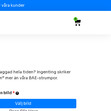
 våra kunder
0
raggad hela tiden? Ingenting skriker
n” mer än våra BAE-strumpor.
n bild
*
Välj bild