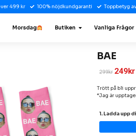
över 499 kr
100% nöjdkundgaranti
Toppbetyg av
Morsdag
Butiken
Vanliga Frågor
BAE
249
kr
299
kr
Trött på bli upp
“Jag är upptage
1. Ladda upp di