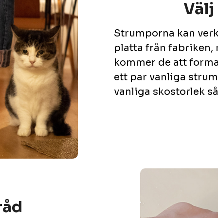
Välj
Strumporna kan verka
platta från fabriken
kommer de att forma 
ett par vanliga strump
vanliga skostorlek så
råd