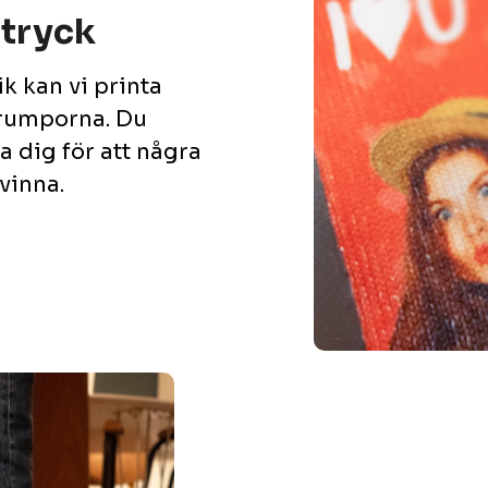
 tryck
k kan vi printa
trumporna. Du
 dig för att några
svinna.