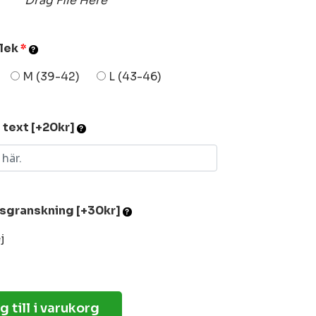
Drag File Here
rlek
*
M (39-42)
L (43-46)
l text [+20kr]
dsgranskning [+30kr]
j
g till i varukorg