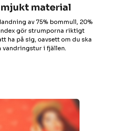
 mjukt material
blandning av 75% bommull, 20%
andex gör strumporna riktigt
t ha på sig, oavsett om du ska
 vandringstur i fjällen.