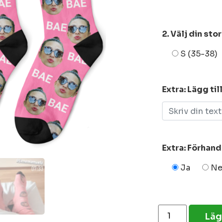
2. Välj din sto
S (35-38)
Extra: Lägg til
Extra: Förhan
Ja
Ne
Läg