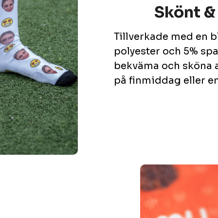
Skönt &
Tillverkade med en 
polyester och 5% sp
bekväma och sköna at
på finmiddag eller en