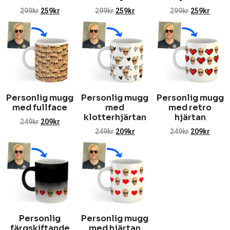
299
kr
259
kr
299
kr
259
kr
299
kr
259
kr
Personlig mugg
Personlig mugg
Personlig mugg
med fullface
med
med retro
klotterhjärtan
hjärtan
249
kr
209
kr
249
kr
209
kr
249
kr
209
kr
Personlig
Personlig mugg
färgskiftande
med hjärtan