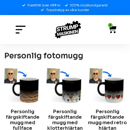
Fraktfritt över 499 kr
100% nöjdkundgaranti
Toppbetyg av våra kunder
0
Personlig fotomugg
Personlig
Personlig
Personlig
färgskiftande
färgskiftande
färgskiftande
mugg med
mugg med
mugg med retro
fullface
klotterhjärtan
hjärtan