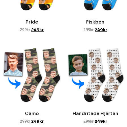
Pride
Fiskben
299
kr
249
kr
299
kr
249
kr
Camo
Handritade Hjärtan
299
kr
249
kr
299
kr
249
kr