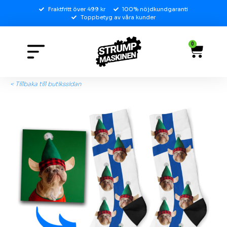
Fraktfritt över 499 kr
100% nöjdkundgaranti
Toppbetyg av våra kunder
0
< Tillbaka till butikssidan