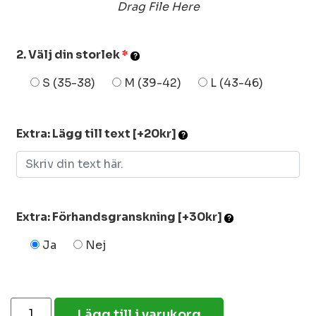
Drag File Here
2. Välj din storlek
*
S (35-38)
M (39-42)
L (43-46)
Extra: Lägg till text [+20kr]
Extra: Förhandsgranskning [+30kr]
Ja
Nej
Lägg till i varukorg