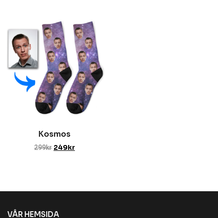
Kosmos
299
kr
249
kr
VÅR HEMSIDA