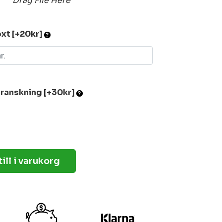
Drag File Here
text [+20kr]
granskning [+30kr]
ill i varukorg