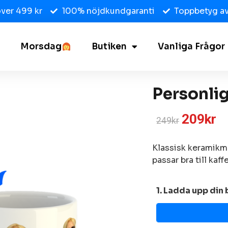
över 499 kr
100% nöjdkundgaranti
Toppbetyg av
Morsdag
Butiken
Vanliga Frågor
Personli
209
kr
249
kr
Klassisk keramikmu
passar bra till kaf
1. Ladda upp din 