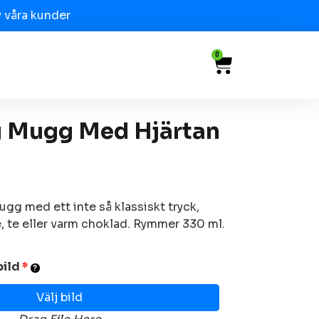
 våra kunder
0
g Mugg Med Hjärtan
gg med ett inte så klassiskt tryck,
fe, te eller varm choklad. Rymmer 330 ml.
bild
*
Välj bild