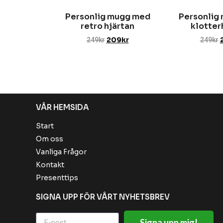
Personlig mugg med
Personlig
retro hjärtan
klotter
249
kr
209
kr
249
kr
VÅR HEMSIDA
Start
Om oss
Vanliga Frågor
Kontakt
Presenttips
SIGNA UPP FÖR VÅRT NYHETSBREV
Signa upp mig!