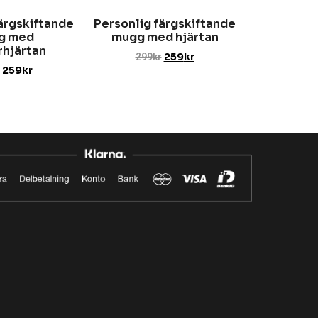
ärgskiftande
Personlig färgskiftande
g med
mugg med hjärtan
rhjärtan
299
kr
259
kr
259
kr