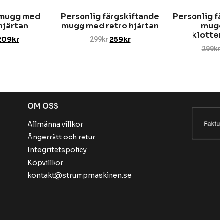
 mugg med
Personlig färgskiftande
Personlig f
hjärtan
mugg med retro hjärtan
mug
klotte
209
kr
299
kr
259
kr
299
kr
OM OSS
Allmänna villkor
Ångerrätt och retur
Integritetspolicy
Köpvillkor
kontakt@strumpmaskinen.se