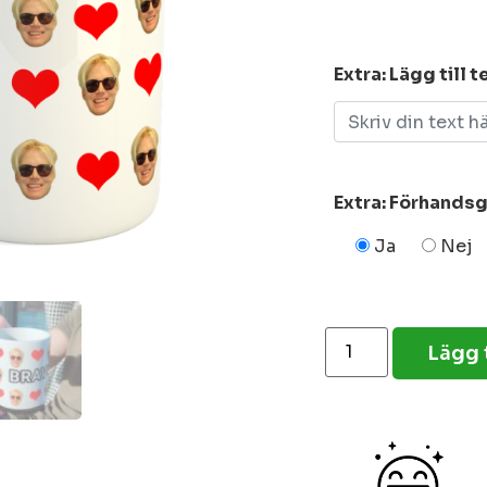
Extra: Lägg till 
Extra: Förhands
Ja
Nej
Lägg t