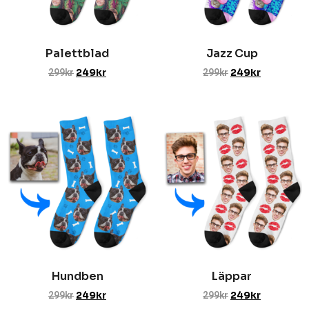
Palettblad
Jazz Cup
299
kr
249
kr
299
kr
249
kr
Hundben
Läppar
299
kr
249
kr
299
kr
249
kr