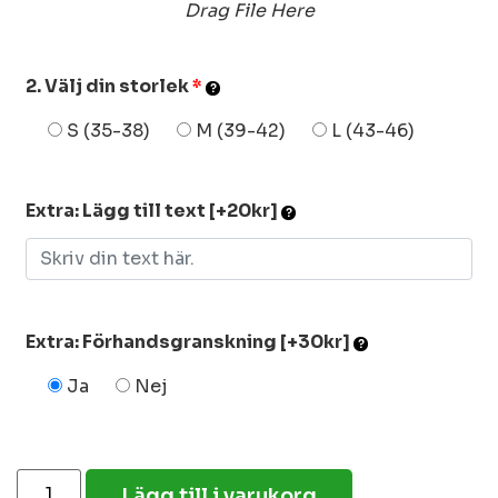
Drag File Here
2. Välj din storlek
*
S (35-38)
M (39-42)
L (43-46)
Extra: Lägg till text [+20kr]
Extra: Förhandsgranskning [+30kr]
Ja
Nej
Lägg till i varukorg